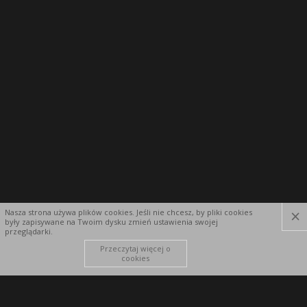
×
Nasza strona używa plików cookies. Jeśli nie chcesz, by pliki cookies
były zapisywane na Twoim dysku zmień ustawienia swojej
przeglądarki.
Przeczytaj więcej o
cookies